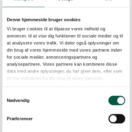
Navn
Denne hjemmeside bruger cookies
E-mail
Vi bruger cookies til at tilpasse vores indhold og
annoncer, til at vise dig funktioner til sociale medier og til
Gem mit navn, mail og websted i
at analysere vores trafik. Vi deler også oplysninger om
denne browser til næste gang jeg
din brug af vores hjemmeside med vores partnere inden
kommenterer.
for sociale medier, annonceringspartnere og
analysepartnere. Vores partnere kan kombinere disse
data med andre oplysninger, du har givet dem, eller som
de har indsamlet fra din brug af deres tjenester.
Samtykkevalg
Nødvendig
Andre Auktioner
Præferencer