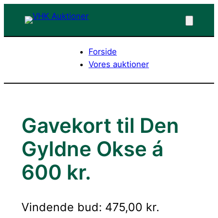
Spring
til
indhold
Forside
Vores auktioner
Gavekort til Den
Gyldne Okse á
600 kr.
Vindende bud
:
475,00
kr.