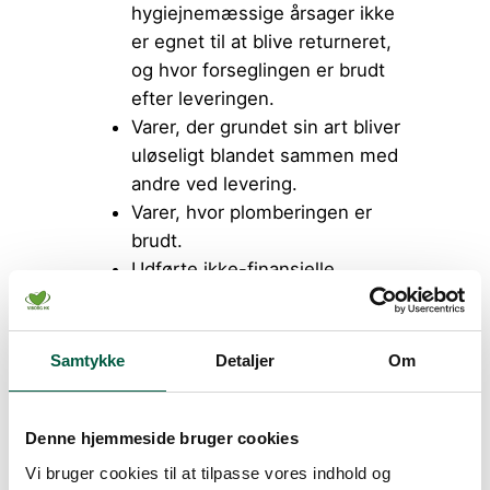
hygiejnemæssige årsager ikke
er egnet til at blive returneret,
og hvor forseglingen er brudt
efter leveringen.
Varer, der grundet sin art bliver
uløseligt blandet sammen med
andre ved levering.
Varer, hvor plomberingen er
brudt.
Udførte ikke-finansielle
tjenesteydelser, hvis levering
af tjenesteydelsen er
påbegyndt med forbrugerens
Samtykke
Detaljer
Om
forudgående udtrykkelige
samtykke og anderkendelse af,
Denne hjemmeside bruger cookies
at fortrydelsesretten ophører,
når tjenesteydelsen er fuldt
Vi bruger cookies til at tilpasse vores indhold og