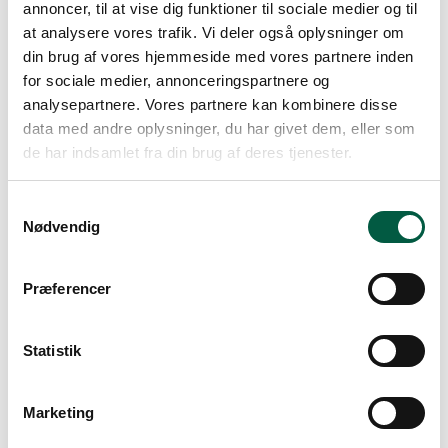
udført.
annoncer, til at vise dig funktioner til sociale medier og til
Levering af digitalt indhold,
at analysere vores trafik. Vi deler også oplysninger om
din brug af vores hjemmeside med vores partnere inden
som ikke leveres på et fysisk
for sociale medier, annonceringspartnere og
medium, hvis udførelsen er
analysepartnere. Vores partnere kan kombinere disse
påbegyndt med forbrugerens
data med andre oplysninger, du har givet dem, eller som
forudgående udtrykkelige
de har indsamlet fra din brug af deres tjenester.
samtykke og anerkendelse
heraf, at vedkommende
Samtykkevalg
dermed mister sin
Nødvendig
fortrydelsesret.
Aviser, tidskrifter eller
Præferencer
magasiner dog undtaget
abonnementsaftaler for
sådanne publikationer.
Statistik
Aftaler indgået på offentlig
auktion.
Marketing
Varer, der forringes eller