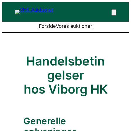
Spring
til
indhold
Forside
Vores auktioner
Handelsbetin
gelser
hos Viborg HK
Generelle