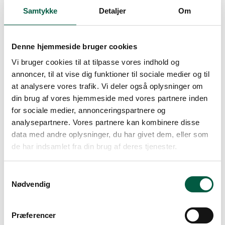
Samtykke
Detaljer
Om
Denne hjemmeside bruger cookies
Navn
Vi bruger cookies til at tilpasse vores indhold og
E-mail
annoncer, til at vise dig funktioner til sociale medier og til
at analysere vores trafik. Vi deler også oplysninger om
Gem mit navn, mail og websted i
din brug af vores hjemmeside med vores partnere inden
denne browser til næste gang jeg
for sociale medier, annonceringspartnere og
kommenterer.
analysepartnere. Vores partnere kan kombinere disse
data med andre oplysninger, du har givet dem, eller som
de har indsamlet fra din brug af deres tjenester.
Samtykkevalg
Nødvendig
Præferencer
Andre Auktioner