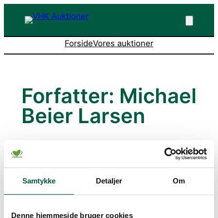
Spring
til
indhold
Forside
Vores auktioner
Forfatter:
Michael
Beier Larsen
No posts were found.
Samtykke
Detaljer
Om
Denne hjemmeside bruger cookies