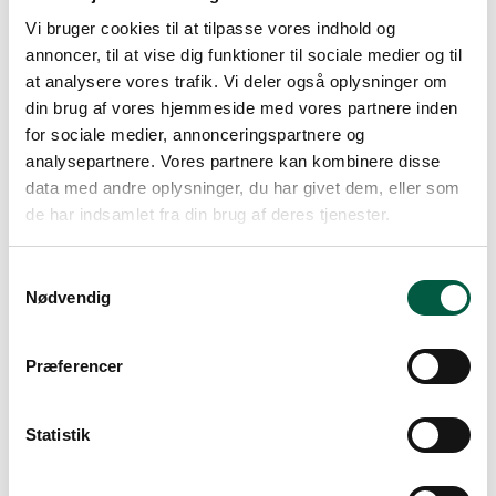
Vi bruger cookies til at tilpasse vores indhold og
annoncer, til at vise dig funktioner til sociale medier og til
VHK Auktioner
at analysere vores trafik. Vi deler også oplysninger om
din brug af vores hjemmeside med vores partnere inden
Tingvej 7,
for sociale medier, annonceringspartnere og
8800 Viborg
analysepartnere. Vores partnere kan kombinere disse
Danmark
data med andre oplysninger, du har givet dem, eller som
de har indsamlet fra din brug af deres tjenester.
Samtykkevalg
Sider
Social
Nødvendig
Forside
Facebook
Præferencer
Vores auktioner
Cookies
Instagram
Statistik
Persondatapolitik